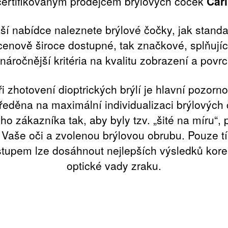
ertifikovaným prodejcem brýlových čoček
Carl
ší nabídce naleznete brýlové čočky, jak standa
cenově široce dostupné, tak značkové, splňujíc
náročnější kritéria na kvalitu zobrazení a povr
ři zhotovení dioptrických brýlí je hlavní pozorno
ředěna na maximální individualizaci brýlových
o zákazníka tak, aby byly tzv. „šité na míru“,
 Vaše oči a zvolenou brýlovou obrubu. Pouze t
stupem lze dosáhnout nejlepších výsledků kor
optické vady zraku.