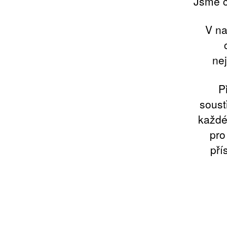
Jsme c
V na
nej
P
soust
každéh
pro
pří