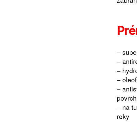
zabraň
Pré
– supe
– antir
– hydr
– oleo
– anti
povrch
– na t
roky