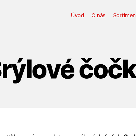
Úvod
O nás
Sortimen
rýlové čoč