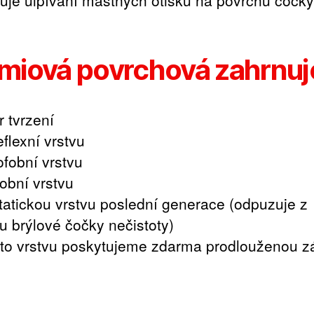
uje ulpívání mastných otisků na povrchu čočky
miová povrchová zahrnuj
r tvrzení
eflexní vrstvu
ofobní vrstvu
fobní vrstvu
statickou vrstvu poslední generace (odpuzuje z
u brýlové čočky nečistoty)
uto vrstvu poskytujeme zdarma prodlouženou z