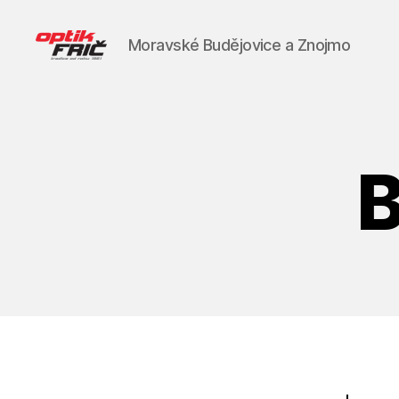
Moravské Budějovice a Znojmo
Optik
Frič
s.r.o.
B