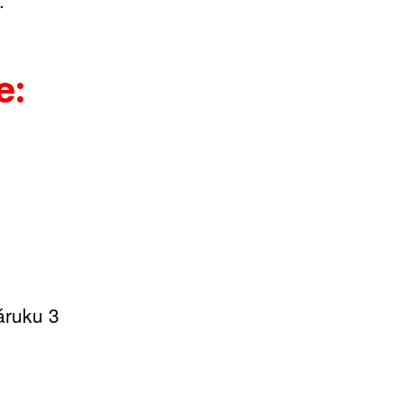
.
e:
áruku 3