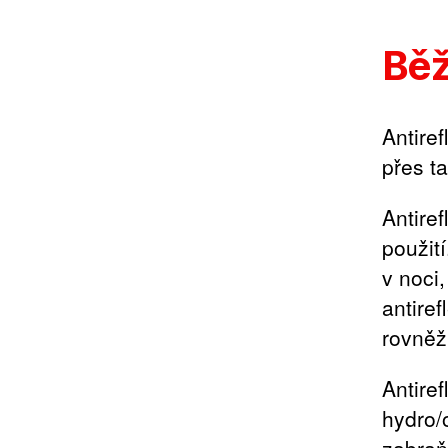
Běž
Antiref
přes ta
Antire
použit
v noci
antire
rovněž 
Antiref
hydro/