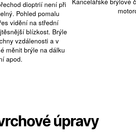
Kancelářské brýlové 
řechod dioptrií není při
motor
telný. Pohled pomalu
řes vidění na střední
těsnější blízkost. Brýle
chny vzdálenosti a v
é měnit brýle na dálku
ní apod.
vrchové úpravy