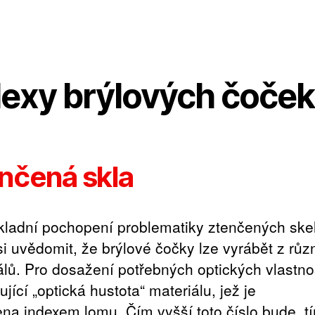
dexy brýlových čoček
nčená skla
kladní pochopení problematiky ztenčených skel
si uvědomit, že brýlové čočky lze vyrábět z rů
álů. Pro dosažení potřebných optických vlastnos
jící „optická hustota“ materiálu, jež je
ena indexem lomu. Čím vyšší toto číslo bude, t