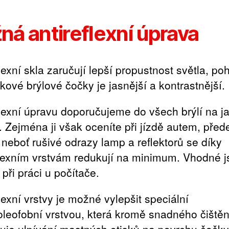
ná antireflexní úprava
lexní skla zaručují lepší propustnost světla, po
kové brýlové čočky je jasnější a kontrastnější.
flexní úpravu doporučujeme do všech brýlí na ja
í. Zejména ji však oceníte při jízdě autem, pře
, neboť rušivé odrazy lamp a reflektorů se díky
flexním vrstvám redukují na minimum. Vhodné j
při práci u počítače.
lexní vrstvy je možné vylepšit speciální
oleofobní vrstvou, která kromě snadného čištěn