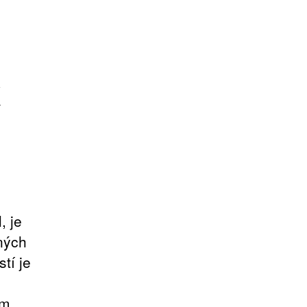
, je
zných
tí je
ím