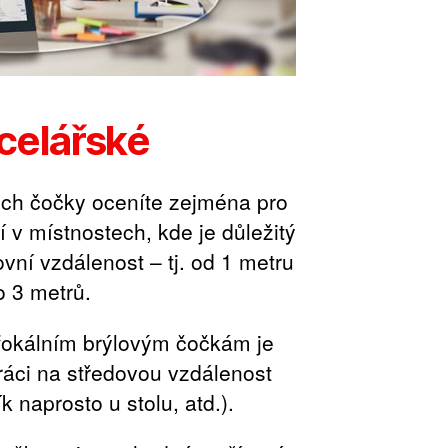
celářské
ých čočky oceníte zejména pro
tí v místnostech, kde je důležitý
vní vzdálenost – tj. od 1 metru
o 3 metrů.
ifokálním brýlovým čočkám je
práci na středovou vzdálenost
k naprosto u stolu, atd.).