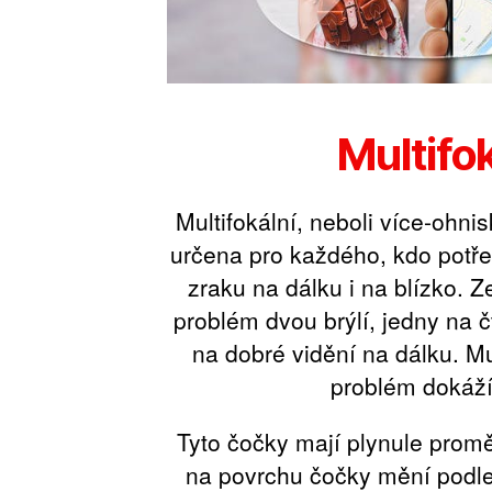
Multifok
Multifokální, neboli více-ohni
určena pro každého, kdo potř
zraku na dálku i na blízko. Z
problém dvou brýlí, jedny na č
na dobré vidění na dálku. Mu
problém dokáží 
Tyto čočky mají plynule proměn
na povrchu čočky mění podl