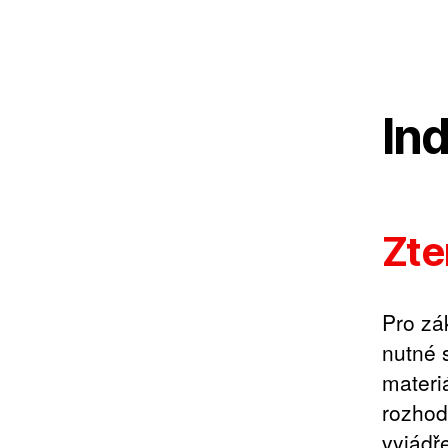
In
Zte
Pro zá
nutné 
materi
rozhodu
vyjádř