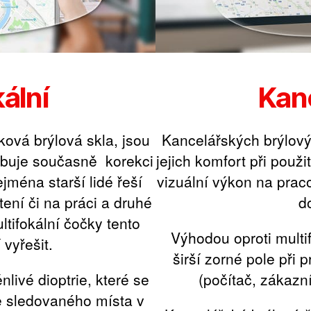
ální
Kan
sková brýlová skla, jsou
Kancelářských brýlov
ebuje současně korekci
jejich komfort při použi
ejména starší lidé řeší
vizuální výkon na praco
tení či na práci a druhé
d
ltifokální čočky tento
Výhodou oproti mult
vyřešit.
širší zorné pole při 
livé dioptrie, které se
(počítač, zákazní
e sledovaného místa v