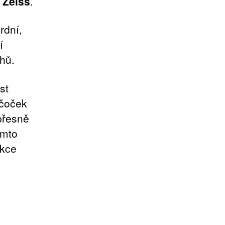
 Zeiss
.
rdní,
í
chů.
st
 čoček
 přesně
ímto
ekce