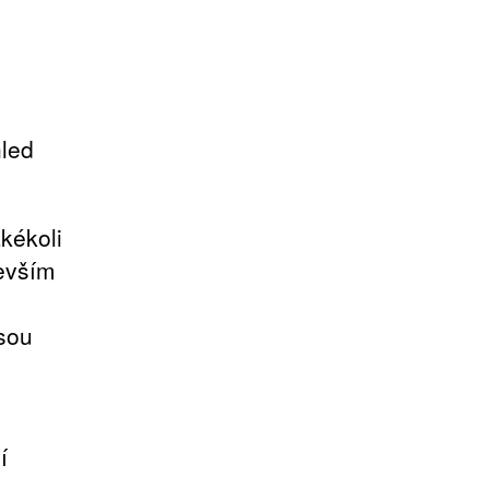
hled
kékoli
devším
sou
í