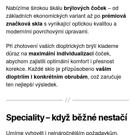
Nabízíme širokou škálu
– od
brýlových čoček
základních ekonomických variant až po
prémiová
s vynikající optickou kvalitou a
značková skla
moderními povrchovými úpravami.
Při zhotovení vašich dioptrických brýlí klademe
důraz na
čoček,
maximální individualizaci
abychom zajistili optimální komfort i přesnost
korekce. Každé sklo je přizpůsobeno
vašim
, což zaručuje
dioptriím i konkrétním obrubám
ten nejlepší výsledek.
Speciality – když běžné nestačí
Umíme vyhovět i nejnáročnějším požadavkům.