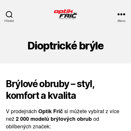
Optik
Hledat
Menu
Frič
s.r.o.
Dioptrické brýle
Brýlové obruby – styl,
komfort a kvalita
V prodejnách
si můžete vybírat z více
Optik Frič
než
od
2 000 modelů brýlových obrub
oblíbených značek: